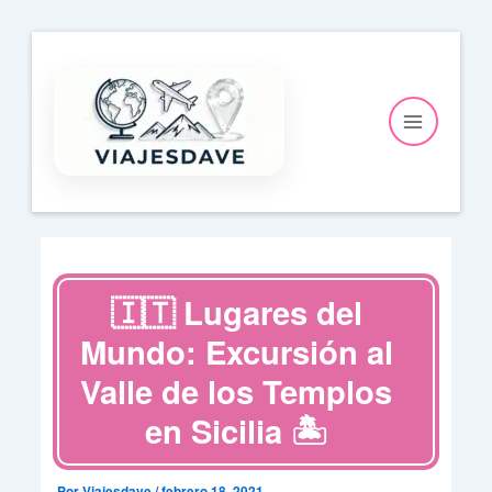
Ir
al
contenido
🇮🇹 Lugares del
Mundo: Excursión al
Valle de los Templos
en Sicilia 🏝️
Por
Viajesdave
/
febrero 18, 2021