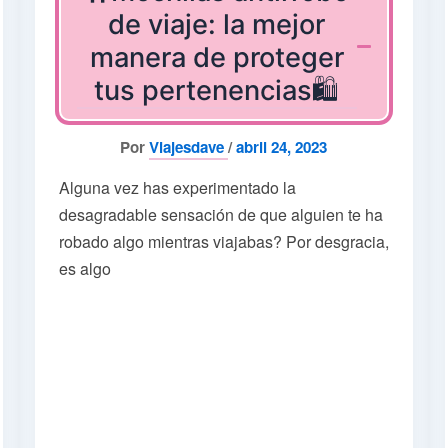
de viaje: la mejor
manera de proteger
tus pertenencias🛍️
Por
Viajesdave
/
abril 24, 2023
Alguna vez has experimentado la
desagradable sensación de que alguien te ha
robado algo mientras viajabas? Por desgracia,
es algo