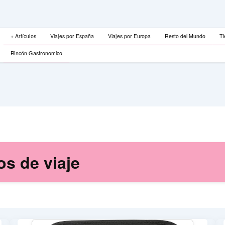
+ Artículos
Viajes por España
Viajes por Europa
Resto del Mundo
Ti
Rincón Gastronomico
os de viaje