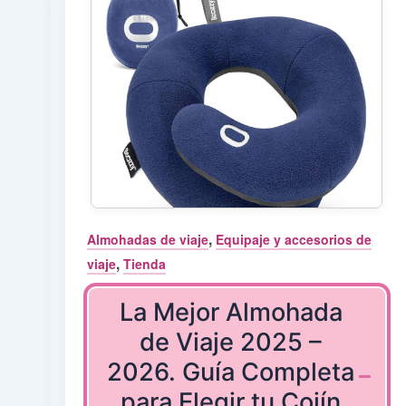
,
Almohadas de viaje
Equipaje y accesorios de
,
viaje
Tienda
La Mejor Almohada
de Viaje 2025 –
2026. Guía Completa
para Elegir tu Cojín