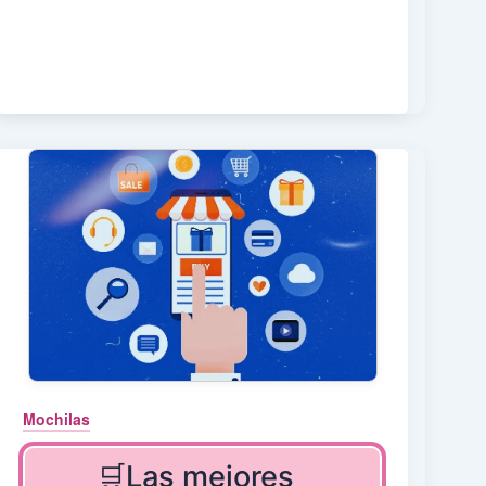
Mochilas
🛒Las mejores