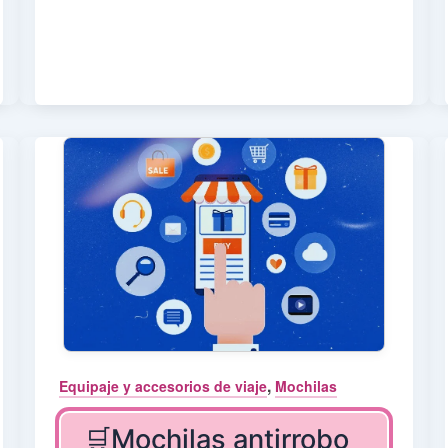
,
Equipaje y accesorios de viaje
Mochilas
🛒Mochilas antirrobo