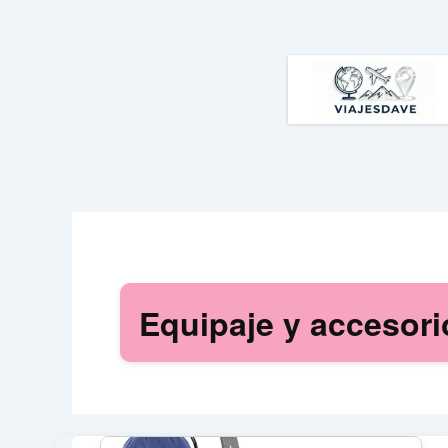
Ir
al
contenido
Equipaje y accesori