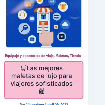
,
,
Equipaje y accesorios de viaje
Maletas
Tienda
🛒Las mejores
maletas de lujo para
viajeros sofisticados
🛍️
Por
Viajesdave
/
abril 29, 2023