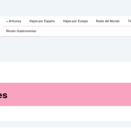
+ Artículos
Viajes por España
Viajes por Europa
Resto del Mundo
Ti
Rincón Gastronomico
es