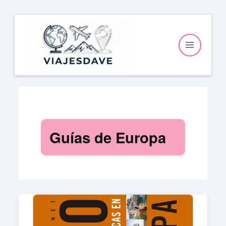
Ir
al
contenido
Guías de Europa