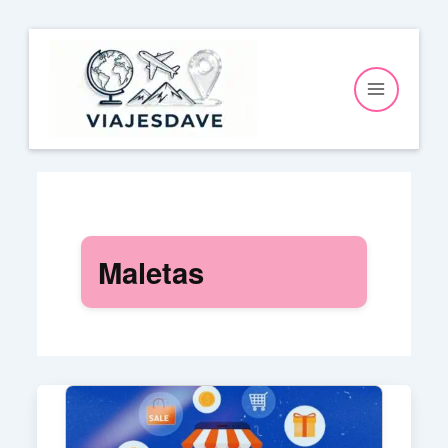
Ir
al
contenido
Maletas