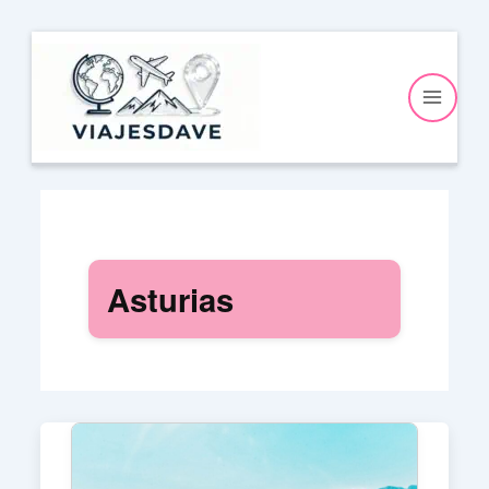
Ir
al
contenido
Asturias