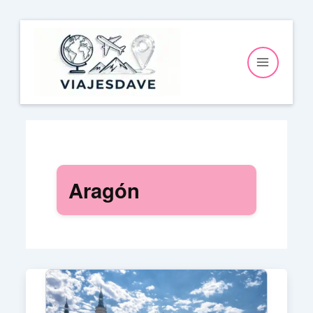
Ir
al
contenido
Aragón