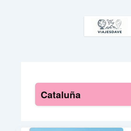
Ir
al
contenido
Cataluña