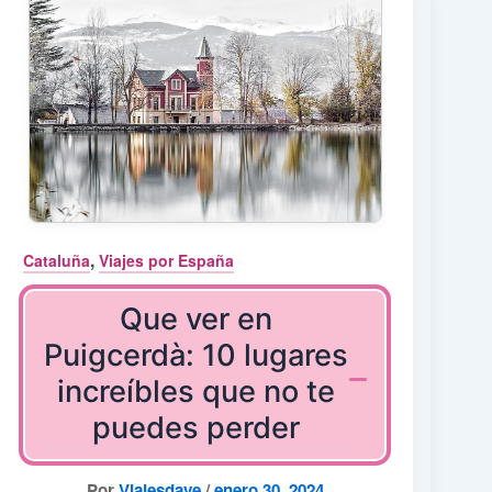
,
Cataluña
Viajes por España
Que ver en
Puigcerdà: 10 lugares
increíbles que no te
puedes perder
Por
Viajesdave
/
enero 30, 2024