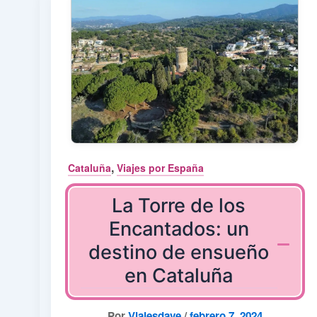
,
Cataluña
Viajes por España
La Torre de los
Encantados: un
destino de ensueño
en Cataluña
Por
Viajesdave
/
febrero 7, 2024