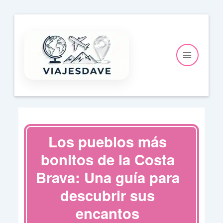
Ir
al
contenido
Los pueblos más
bonitos de la Costa
Brava: Una guía para
descubrir sus
encantos