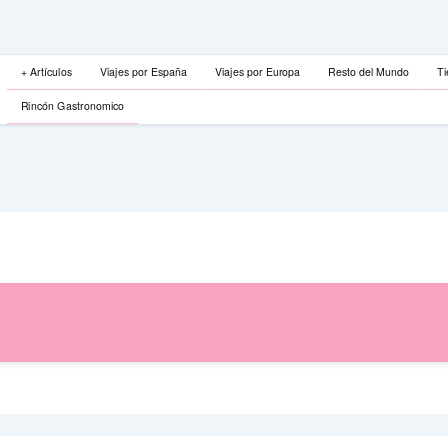
+ Artículos
Viajes por España
Viajes por Europa
Resto del Mundo
Ti
Rincón Gastronomico