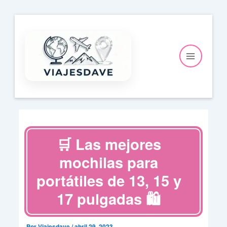
Ir
al
contenido
🛒 Las mejores
mochilas para
portátiles de 13, 15 y
17 pulgadas 🛍️
Por
Viajesdave
/
abril 29, 2023