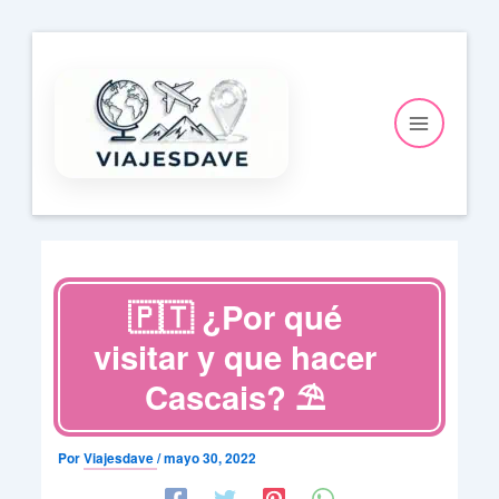
Ir
al
contenido
🇵🇹 ¿Por qué
visitar y que hacer
Cascais? ⛱️
Por
Viajesdave
/
mayo 30, 2022