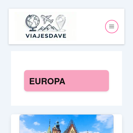
Ir
al
contenido
EUROPA