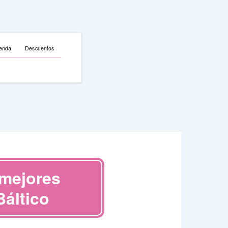
enda
Descuentos
 mejores
Báltico