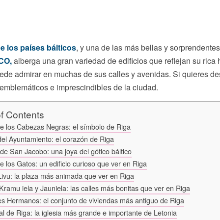
e los países bálticos
, y una de las más bellas y sorprendent
CO,
alberga una gran variedad de edificios que reflejan su rica
uede admirar en muchas de sus calles y avenidas. Si quieres de
emblemáticos e imprescindibles de la ciudad.
of Contents
e los Cabezas Negras: el símbolo de Riga
del Ayuntamiento: el corazón de Riga
a de San Jacobo: una joya del gótico báltico
e los Gatos: un edificio curioso que ver en Riga
Livu: la plaza más animada que ver en Riga
 Kramu iela y Jauniela: las calles más bonitas que ver en Riga
es Hermanos: el conjunto de viviendas más antiguo de Riga
al de Riga: la iglesia más grande e importante de Letonia