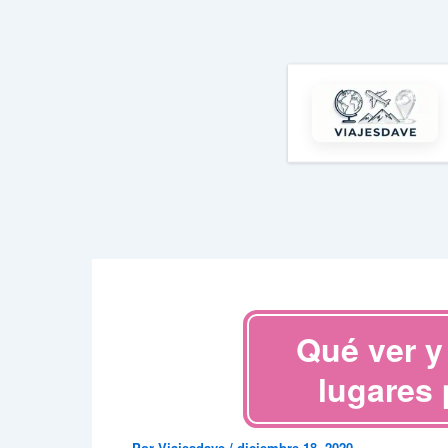
Ir
al
contenido
Qué ver y
lugares 
Por
Viajesdave
/
diciembre 18, 2020