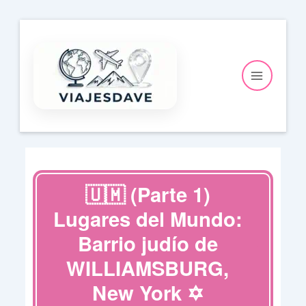
Ir
al
contenido
🇺🇲 (Parte 1)
Lugares del Mundo:
Barrio judío de
WILLIAMSBURG,
New York ✡️