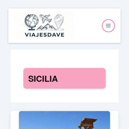
Ir
al
contenido
SICILIA