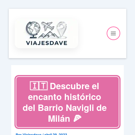
Ir
al
contenido
🇮🇹 Descubre el
encanto histórico
del Barrio Navigli de
Milán 🍕
Por
Viajesdave
/
abril 29, 2023