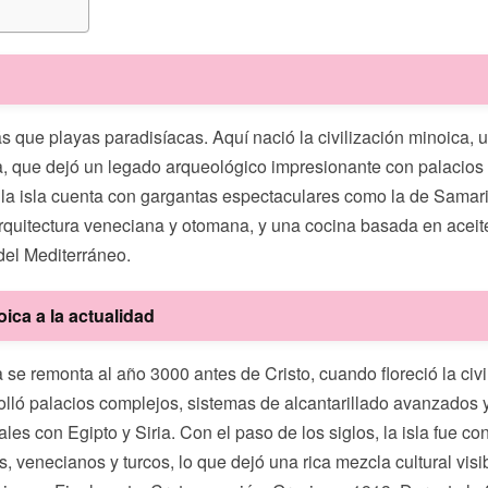
 que playas paradisíacas. Aquí nació la civilización minoica, 
, que dejó un legado arqueológico impresionante con palacio
la isla cuenta con gargantas espectaculares como la de Samar
arquitectura veneciana y otomana, y una cocina basada en aceite
del Mediterráneo.
oica a la actualidad
a se remonta al año 3000 antes de Cristo, cuando floreció la civi
rolló palacios complejos, sistemas de alcantarillado avanzados
les con Egipto y Siria. Con el paso de los siglos, la isla fue co
, venecianos y turcos, lo que dejó una rica mezcla cultural visi