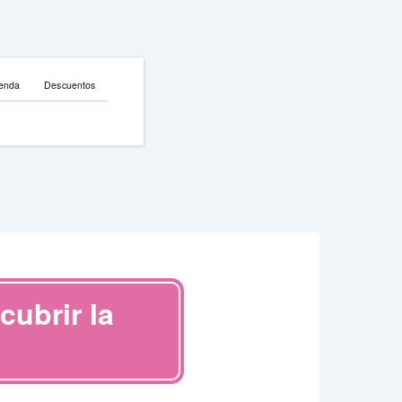
enda
Descuentos
cubrir la