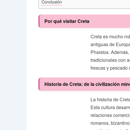
Conclusión
Por qué visitar Creta
Creta es mucho más
antiguas de Europa
Phaistos. Además, 
tradicionales con 
frescas y pescado 
Historia de Creta: de la civilización min
La historia de Cret
Esta cultura desar
relaciones comercia
romanos, bizantinos