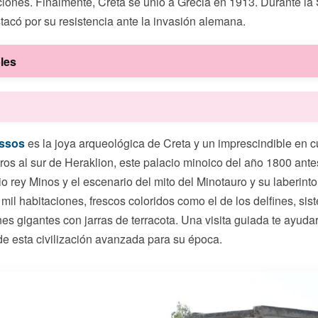
diciones. Finalmente, Creta se unió a Grecia en 1913. Durante l
stacó por su resistencia ante la invasión alemana.
les
ossos
es la joya arqueológica de Creta y un imprescindible en cua
ros al sur de Heraklion, este palacio minoico del año 1800 antes
o rey Minos y el escenario del mito del Minotauro y su laberinto
mil habitaciones, frescos coloridos como el de los delfines, si
nes gigantes con jarras de terracota. Una visita guiada te ayud
de esta civilización avanzada para su época.