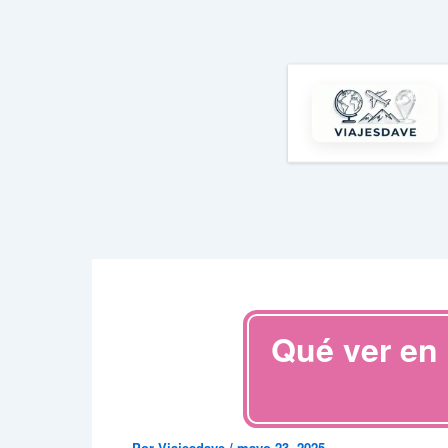
Ir
al
contenido
Qué ver en 
Por
Viajesdave
/
mayo 23, 2025