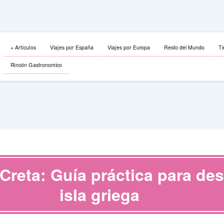
+ Artículos
Viajes por España
Viajes por Europa
Resto del Mundo
Ti
Rincón Gastronomico
Creta: Guía práctica para des
isla griega