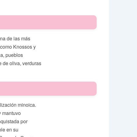
una de las más
s como Knossos y
ia, pueblos
 de oliva, verduras
lización minoica.
 y mantuvo
nquistada por
ble en su