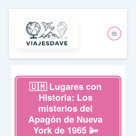
Ir
al
contenido
🇺🇲 Lugares con
Historia: Los
misterios del
Apagón de Nueva
York de 1965 📴