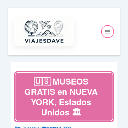
Ir
al
contenido
🇺🇸 MUSEOS
GRATIS en NUEVA
YORK, Estados
Unidos 🏛️
Por
Viajesdave
/
diciembre 4, 2020