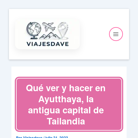
Ir
al
contenido
Qué ver y hacer en
Ayutthaya, la
antigua capital de
Tailandia
Por
Viajesdave
/
julio 21, 2023