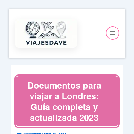
Ir
al
contenido
Documentos para
viajar a Londres:
Guía completa y
actualizada 2023
Por
Viajesdave
/
julio 28, 2023