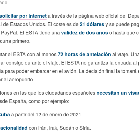
ado.
solicitar por internet
a través de la página web oficial del Dep
l de Estados Unidos. El coste es de
21 dólares
y se puede paga
e PayPal. El ESTA tiene una
validez de dos años
o hasta que 
curra primero.
citar el ESTA con al menos
72 horas de antelación
al viaje. Un
var consigo durante el viaje. El ESTA no garantiza la entrada al 
a para poder embarcar en el avión. La decisión final la tomará e
ar al aeropuerto.
ciones en las que los ciudadanos españoles
necesitan un visa
sde España, como por ejemplo:
Cuba
a partir del 12 de enero de 2021.
nacionalidad
con Irán, Irak, Sudán o Siria.