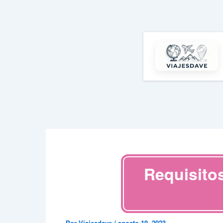
Ir
al
contenido
Requisito
Por
Viajesdave
/
agosto 19, 2023