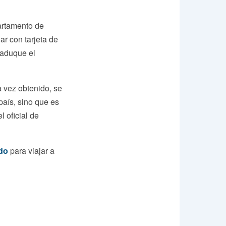
artamento de
r con tarjeta de
caduque el
a vez obtenido, se
país, sino que es
l oficial de
do
para viajar a