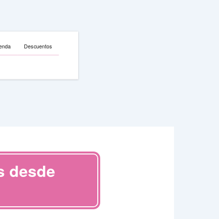
enda
Descuentos
os desde