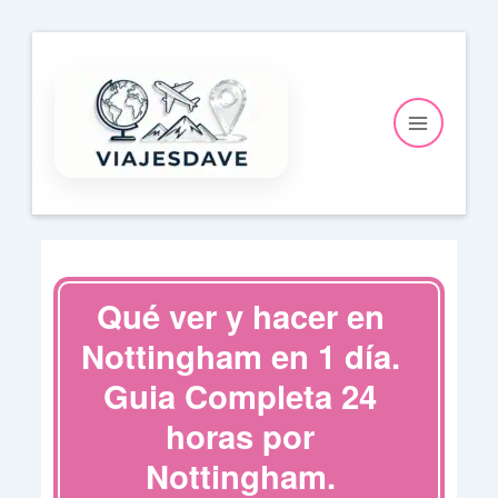
Ir
al
contenido
Qué ver y hacer en
Nottingham en 1 día.
Guia Completa 24
horas por
Nottingham.