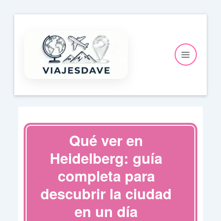
Ir
al
contenido
Qué ver en
Heidelberg: guía
completa para
descubrir la ciudad
en un día