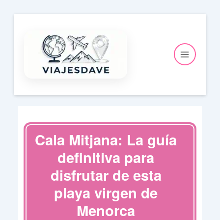
Ir
al
contenido
Cala Mitjana: La guía
definitiva para
disfrutar de esta
playa virgen de
Menorca