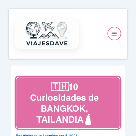
Ir
al
contenido
🇹🇭10
Curiosidades de
BANGKOK,
TAILANDIA🛕
Por
Viajesdave
/
septiembre 5, 2021