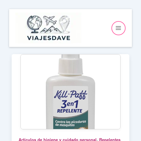
Ir
al
contenido
,
Artículos de higiene y cuidado personal
Repelentes