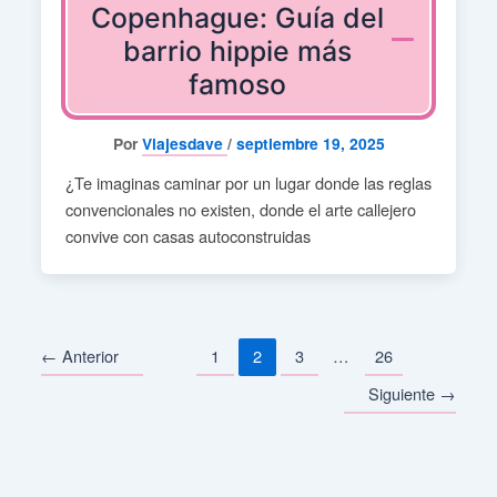
Copenhague: Guía del
barrio hippie más
famoso
Por
Viajesdave
/
septiembre 19, 2025
¿Te imaginas caminar por un lugar donde las reglas
convencionales no existen, donde el arte callejero
convive con casas autoconstruidas
←
Anterior
1
2
3
…
26
Siguiente
→