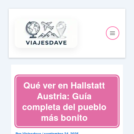
Ir
al
contenido
Qué ver en Hallstatt
Austria: Guía
completa del pueblo
más bonito
Por
Viajesdave
/
septiembre 24, 2025