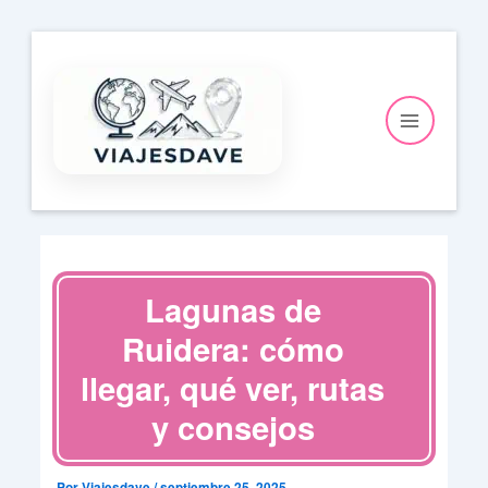
Ir
al
contenido
Lagunas de
Ruidera: cómo
llegar, qué ver, rutas
y consejos
Por
Viajesdave
/
septiembre 25, 2025