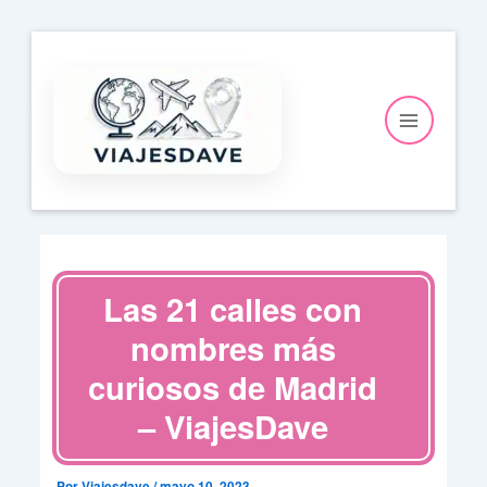
Ir
al
contenido
Las 21 calles con
nombres más
curiosos de Madrid
– ViajesDave
Por
Viajesdave
/
mayo 10, 2023