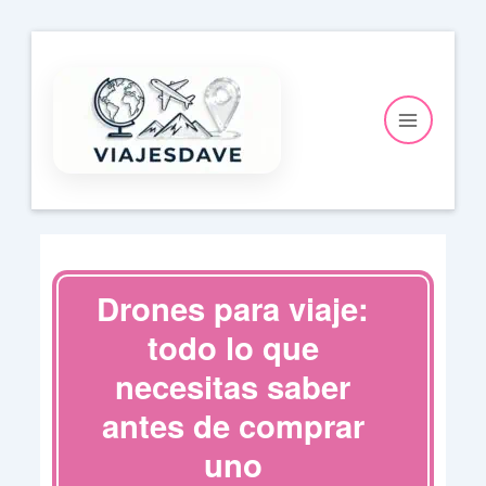
Ir
al
contenido
Drones para viaje:
todo lo que
necesitas saber
antes de comprar
uno