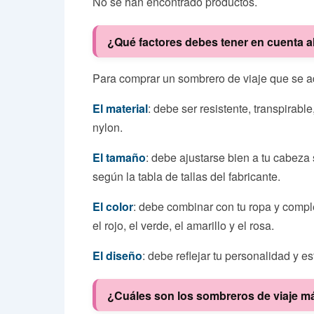
No se han encontrado productos.
¿Qué factores debes tener en cuenta a
Para comprar un sombrero de viaje que se ad
El material
: debe ser resistente, transpirable
nylon.
El tamaño
: debe ajustarse bien a tu cabeza 
según la tabla de tallas del fabricante.
El color
: debe combinar con tu ropa y comple
el rojo, el verde, el amarillo y el rosa.
El diseño
: debe reflejar tu personalidad y e
¿Cuáles son los sombreros de viaje m