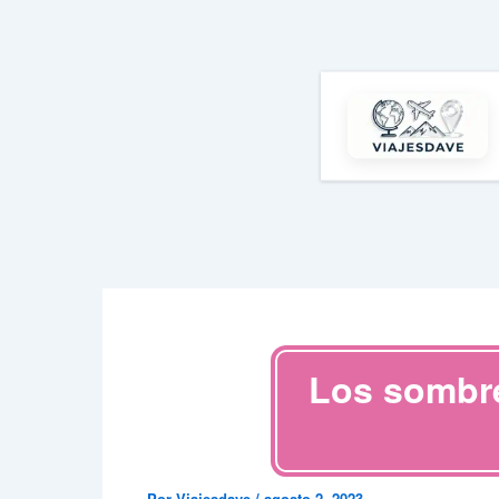
Ir
al
contenido
Los sombre
Por
Viajesdave
/
agosto 2, 2023