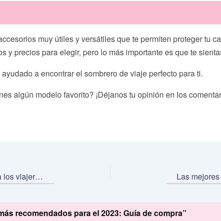
cesorios muy útiles y versátiles que te permiten proteger tu cab
os y precios para elegir, pero lo más importante es que te sien
yudado a encontrar el sombrero de viaje perfecto para ti.
nes algún modelo favorito? ¡Déjanos tu opinión en los comentario
Zapatillas de viaje plegables: la mejor opción para los viajeros en 2023
 más recomendados para el 2023: Guía de compra”