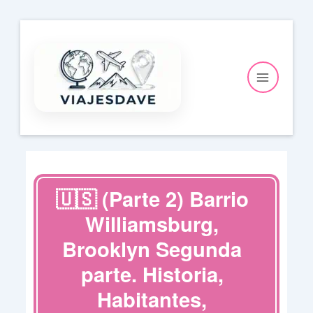
Ir
al
contenido
🇺🇸 (Parte 2) Barrio
Williamsburg,
Brooklyn Segunda
parte. Historia,
Habitantes,