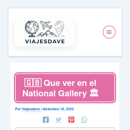
Ir
al
contenido
🇬🇧 Que ver en el
National Gallery 🏛️
Por
Viajesdave
/
diciembre 18, 2022