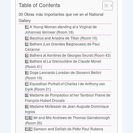
Table of Contents
30 Obras más importantes que ver en el National
Gallery
1️⃣ A Young Woman standing at a Virginal de
Johannes Vermeer (Room 16)
2️⃣ Bacchus and Ariadne de Titian (Room 10)
3️⃣ Bathers (Les Grandes Baigneuses) de Paul
Cézanne
4️⃣ Bathers at Asnières de Georges Seurat (Room 43)
5️⃣ Bathers at La Grenouillère de Claude Monet
(Room 41)
6️⃣ Doge Leonardo Loredan de Giovanni Bellini
(Room 10)
7️⃣ Equestrian Portrait of Charles I de Anthony van
Dyck (Room 21)
8️⃣ Madame de Pompadour at her Tambour Frame de
François-Hubert Drouais
9️⃣ Madame Moitessier de Jean-Auguste-Dominique
Ingres
1️⃣0️⃣ Mr and Mrs Andrews de Thomas Gainsborough
(Room 35)
1️⃣1️⃣ Samson and Delilah de Peter Paul Rubens