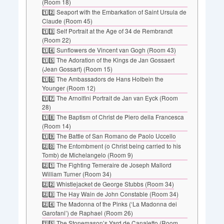
(Room 18)
1️⃣2️⃣ Seaport with the Embarkation of Saint Ursula de
Claude (Room 45)
1️⃣3️⃣ Self Portrait at the Age of 34 de Rembrandt
(Room 22)
1️⃣4️⃣ Sunflowers de Vincent van Gogh (Room 43)
1️⃣5️⃣ The Adoration of the Kings de Jan Gossaert
(Jean Gossart) (Room 15)
1️⃣6️⃣ The Ambassadors de Hans Holbein the
Younger (Room 12)
1️⃣7️⃣ The Arnolfini Portrait de Jan van Eyck (Room
28)
1️⃣8️⃣ The Baptism of Christ de Piero della Francesca
(Room 14)
1️⃣9️⃣ The Battle of San Romano de Paolo Uccello
2️⃣0️⃣ The Entombment (o Christ being carried to his
Tomb) de Michelangelo (Room 9)
2️⃣1️⃣ The Fighting Temeraire de Joseph Mallord
William Turner (Room 34)
2️⃣2️⃣ Whistlejacket de George Stubbs (Room 34)
2️⃣3️⃣ The Hay Wain de John Constable (Room 34)
2️⃣4️⃣ The Madonna of the Pinks (‘La Madonna dei
Garofani’) de Raphael (Room 26)
2️⃣5️⃣ The Stonemason’s Yard de Canaletto (Room