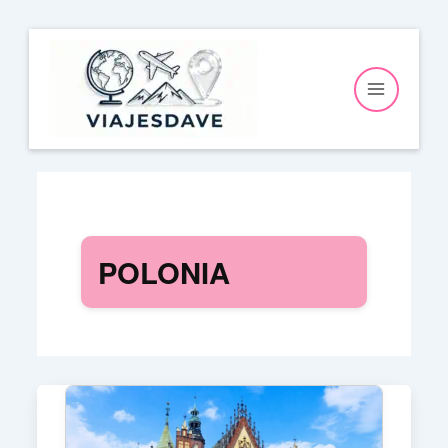
Ir
al
contenido
POLONIA