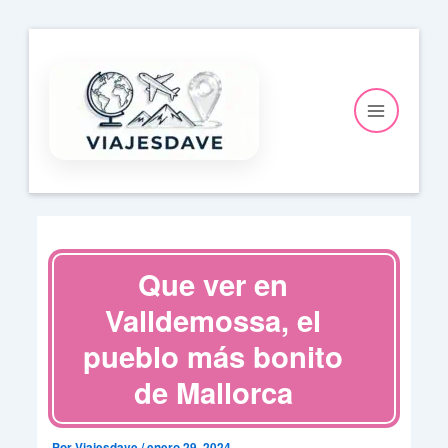
Ir
al
contenido
Que ver en
Valldemossa, el
pueblo más bonito
de Mallorca
Por
Viajesdave
/
enero 29, 2024