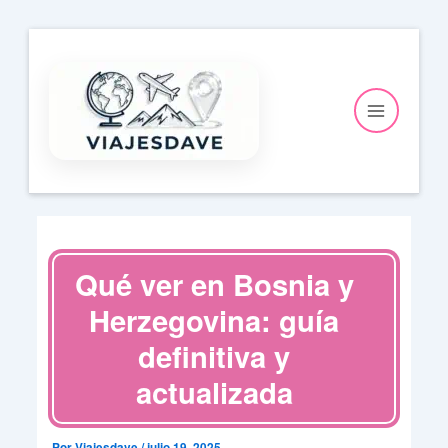
Ir
al
contenido
Qué ver en Bosnia y
Herzegovina: guía
definitiva y
actualizada
Por
Viajesdave
/
julio 19, 2025