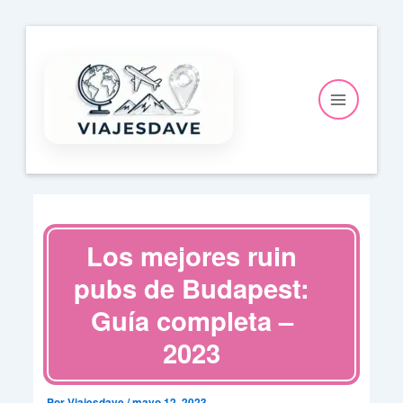
Ir
al
contenido
Los mejores ruin
pubs de Budapest:
Guía completa –
2023
Por
Viajesdave
/
mayo 12, 2023