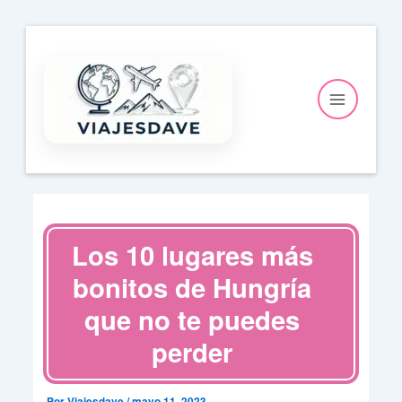
Ir
al
contenido
Los 10 lugares más
bonitos de Hungría
que no te puedes
perder
Por
Viajesdave
/
mayo 11, 2023