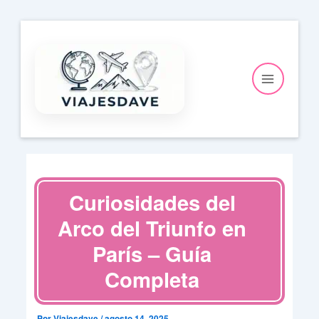
Ir
al
contenido
Curiosidades del
Arco del Triunfo en
París – Guía
Completa
Por
Viajesdave
/
agosto 14, 2025