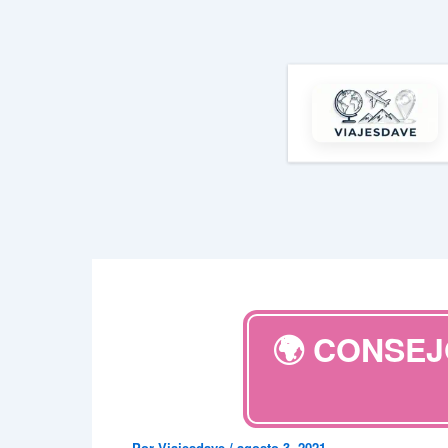
Ir
al
contenido
🌍 CONSEJ
Por
Viajesdave
/
agosto 3, 2021