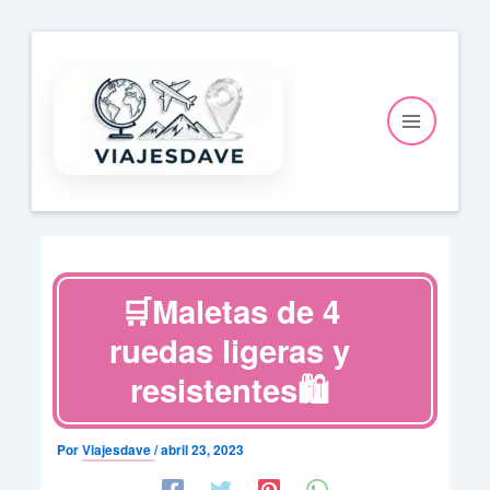
Ir
al
contenido
🛒Maletas de 4
ruedas ligeras y
resistentes🛍️
Por
Viajesdave
/
abril 23, 2023