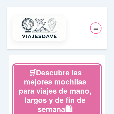
Ir
al
contenido
🛒Descubre las
mejores mochilas
para viajes de mano,
largos y de fin de
semana🛍️