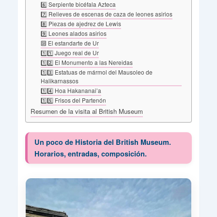
6️⃣ Serpiente bicéfala Azteca
7️⃣ Relieves de escenas de caza de leones asirios
8️⃣ Piezas de ajedrez de Lewis
9️⃣ Leones alados asirios
🔟 El estandarte de Ur
1️⃣1️⃣ Juego real de Ur
1️⃣2️⃣ El Monumento a las Nereidas
1️⃣3️⃣ Estatuas de mármol del Mausoleo de
Halikarnassos
1️⃣4️⃣ Hoa Hakananai’a
1️⃣5️⃣ Frisos del Partenón
Resumen de la visita al British Museum
Un poco de Historia del British Museum.
Horarios, entradas, composición.