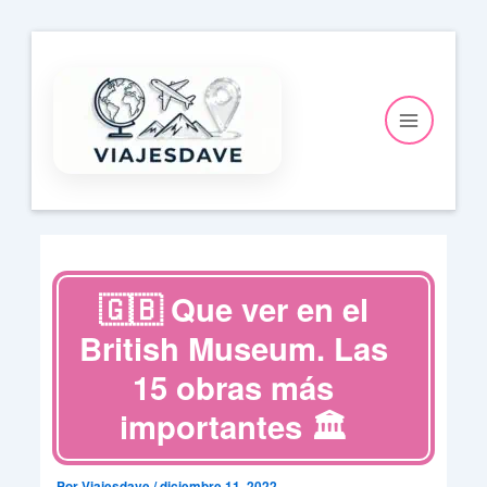
Ir
al
contenido
🇬🇧 Que ver en el
British Museum. Las
15 obras más
importantes 🏛️
Por
Viajesdave
/
diciembre 11, 2022