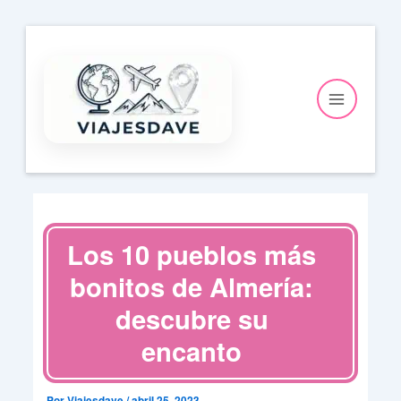
Ir
al
contenido
Los 10 pueblos más
bonitos de Almería:
descubre su
encanto
Por
Viajesdave
/
abril 25, 2023