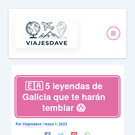
Ir
al
contenido
🇪🇦 5 leyendas de
Galicia que te harán
temblar 😱
Por
Viajesdave
/
mayo 1, 2023