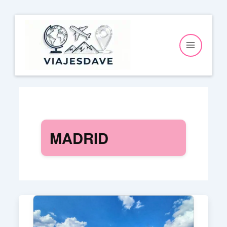
Ir
al
contenido
MADRID