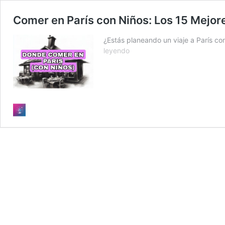
Comer en París con Niños: Los 15 Mejor
¿Estás planeando un viaje a París co
Comer
leyendo
en
París
con
Niños:
Los
15
Mejores
Restaurantes
Familiares